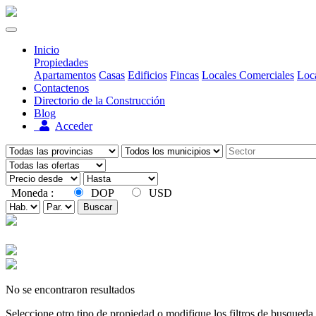
Inicio
Propiedades
Apartamentos
Casas
Edificios
Fincas
Locales Comerciales
Loca
Contactenos
Directorio de la Construcción
Blog
Acceder
Moneda :
DOP
USD
Buscar
No se encontraron resultados
Seleccione otro tipo de propiedad o modifique los filtros de busqueda