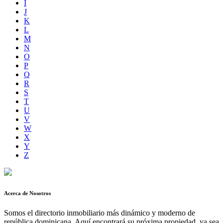
I
J
K
L
M
N
O
P
Q
R
S
T
U
V
W
X
Y
Z
Acerca de Nosotros
Somos el directorio inmobiliario más dinámico y moderno de
república dominicana. Aquí encontrará su próxima propiedad, ya sea