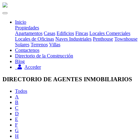
Inicio
Propiedades
Apartamentos
Casas
Edificios
Fincas
Locales Comerciales
Locales de Oficinas
Naves Industriales
Penthouse
Townhouse
Solares
Terrenos
Villas
Contactenos
Directorio de la Construcción
Blog
Acceder
DIRECTORIO DE AGENTES INMOBILIARIOS
Todos
A
B
C
D
E
F
G
H