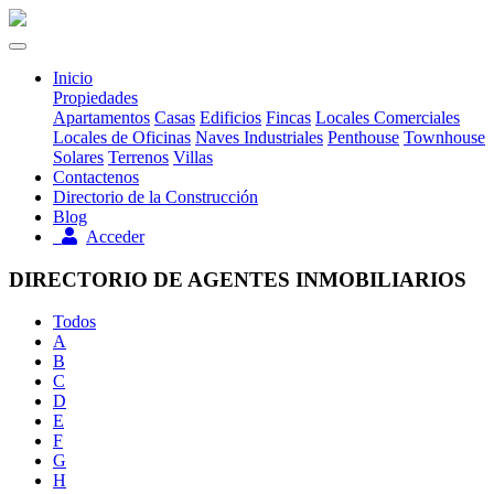
Inicio
Propiedades
Apartamentos
Casas
Edificios
Fincas
Locales Comerciales
Locales de Oficinas
Naves Industriales
Penthouse
Townhouse
Solares
Terrenos
Villas
Contactenos
Directorio de la Construcción
Blog
Acceder
DIRECTORIO DE AGENTES INMOBILIARIOS
Todos
A
B
C
D
E
F
G
H