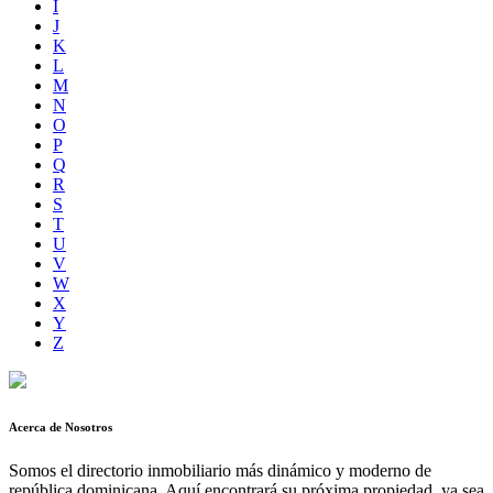
I
J
K
L
M
N
O
P
Q
R
S
T
U
V
W
X
Y
Z
Acerca de Nosotros
Somos el directorio inmobiliario más dinámico y moderno de
república dominicana. Aquí encontrará su próxima propiedad, ya sea